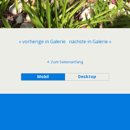
« vorherige in Galerie
nächste in Galerie »
Zum Seitenanfang
Mobil
Desktop