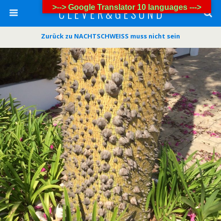
>--> Google Translator 10 languages --->
C L E V E R & G E S U N D
Zurück zu NACHTSCHWEISS muss nicht sein