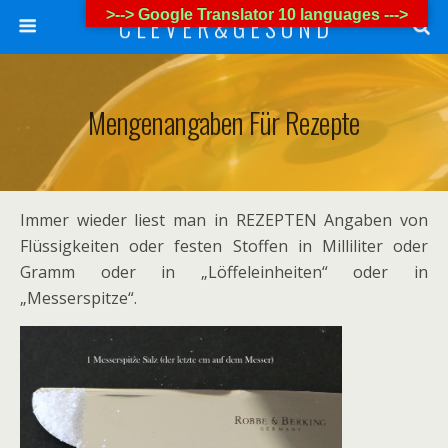
>--> Google Translator 10 languages --->
C L E V E R & G E S U N D
Mengenangaben Für Rezepte
Immer wieder liest man in REZEPTEN Angaben von
Flüssigkeiten oder festen Stoffen in Milliliter oder
Gramm oder in „Löffeleinheiten“ oder in
„Messerspitze“.