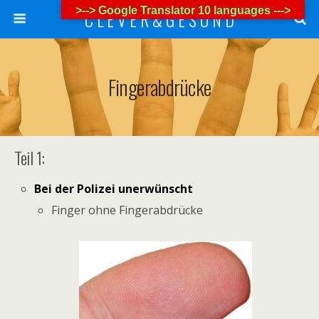
>--> Google Translator 10 languages --->
C L E V E R & G E S U N D
Fingerabdrücke
Teil 1:
Bei der Polizei unerwünscht
Finger ohne Fingerabdrücke