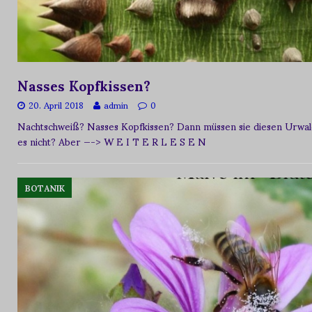
Nasses Kopfkissen?
20. April 2018
admin
0
Nachtschweiß? Nasses Kopfkissen? Dann müssen sie diesen Urwald
es nicht? Aber
—-> W E I T E R L E S E N
BOTANIK