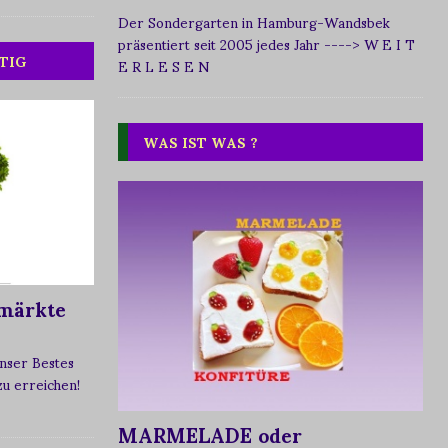
Der Sondergarten in Hamburg-Wandsbek
präsentiert seit 2005 jedes Jahr
----> W E I T
TIG
E R L E S E N
WAS IST WAS ?
märkte
nser Bestes
 zu erreichen!
MARMELADE oder