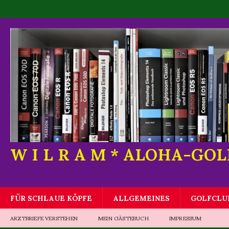
W I L R A M * ALOHA-GO
FÜR SCHLAUE KÖPFE
ALLGEMEINES
GOLFCLU
ARZTBRIEFE VERSTEHEN
MEIN GÄSTEBUCH
IMPRESSUM