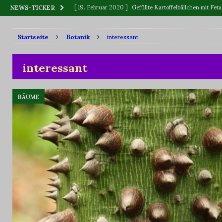
[ 19. Februar 2020 ]
Gefüllte Kartoffelbällchen mit F
NEWS-TICKER
[ 12. Dezember 2019 ]
BLUME oder BLÜTE
WAS IS
Startseite
Botanik
interessant
[ 11. September 2019 ]
Vitamin „C“, wer ist Sieger: Zitr
[ 2. Juni 2023 ]
Killerpflanzen
BOTANIK
interessant
BÄUME