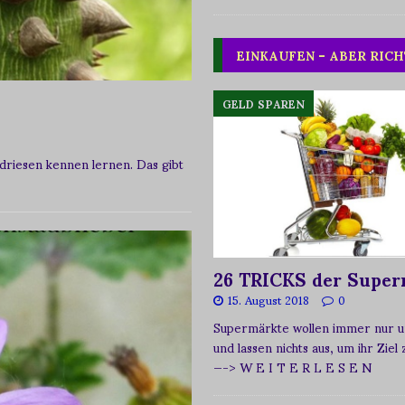
EINKAUFEN – ABER RICH
GELD SPAREN
riesen kennen lernen. Das gibt
26 TRICKS der Super
15. August 2018
0
Supermärkte wollen immer nur u
und lassen nichts aus, um ihr Ziel
—-> W E I T E R L E S E N