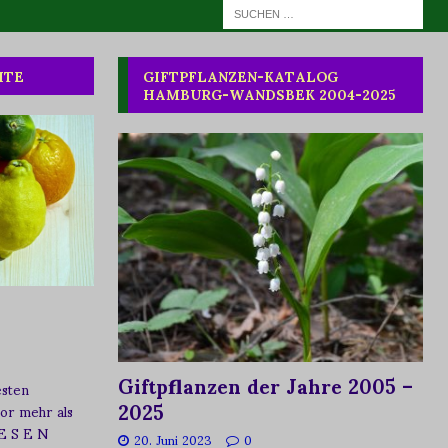
HTE
GIFTPFLANZEN-KATALOG
HAMBURG-WANDSBEK 2004-2025
Giftpflanzen der Jahre 2005 –
esten
2025
vor mehr als
 E S E N
20. Juni 2023
0