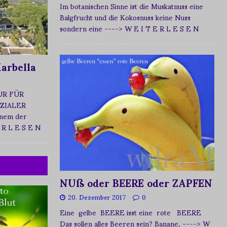
Im botanischen Sinne ist die Muskatnuss eine
Balgfrucht und die Kokosnuss keine Nuss
sondern eine
----> W E I T E R L E S E N
arbella
UR FÜR
ZIALER
nem der
 R L E S E N
NUß oder BEERE oder ZAPFEN
20. Dezember 2017
0
Eine gelbe BEERE isst eine rote BEERE
Das sollen alles Beeren sein? Banane,
----> W