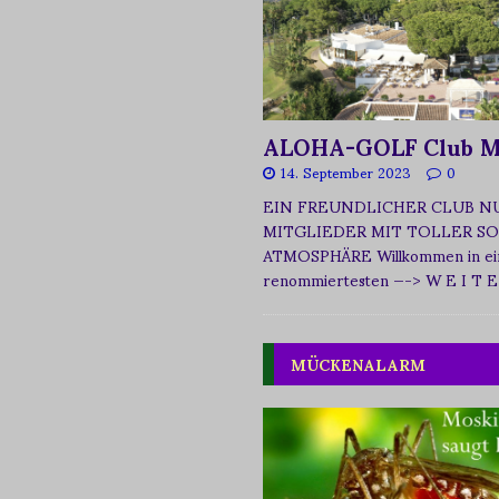
ALOHA-GOLF Club M
14. September 2023
0
EIN FREUNDLICHER CLUB N
MITGLIEDER MIT TOLLER SO
ATMOSPHÄRE Willkommen in ei
renommiertesten
—-> W E I T E
MÜCKENALARM