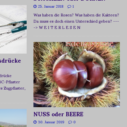
25. Januar 2018
1
Was haben die Rosen? Was haben die Kakteen?
Da muss es doch einen Unterschied geben?
---
-> W E I T E R L E S E N
sdrücke
sdrücke
BC-Pflaster
 Zugpflaster,
NUSS oder BEERE
30. Januar 2019
0