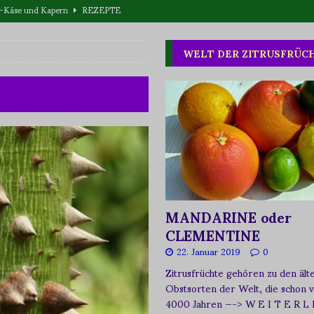
eta-Käse und Kapern
REZEPTE
T WAS
WELT DER ZITRUSFRÜC
one oder Buschpflaume?
ERNÄHRUNG
MANDARINE oder
CLEMENTINE
22. Januar 2019
0
Zitrusfrüchte gehören zu den ält
Obstsorten der Welt, die schon 
4000 Jahren
—-> W E I T E R L