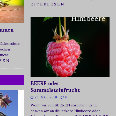
E I T E R L E S E N
ommen
Mückenstiche
tochen.
tiche
 S E N
BEERE oder
Sammelsteinfrucht
23. März 2019
0
Wenn wir von BEEREN sprechen, dann
denken wir an die leckere Himbeere oder