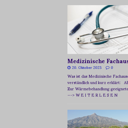
Medizinische Fachau
20. Oktober 2023
0
Was ist das Medizinische Fachau
verständlich und kurz erklärt: A
Zur Wärmebehandlung geeignetes
—-> W E I T E R L E S E N