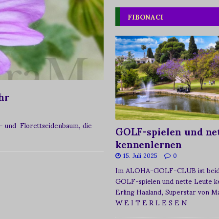
FIBONACI
hr
- und Florettseidenbaum, die
GOLF-spielen und net
kennenlernen
15. Juli 2025
0
Im ALOHA-GOLF-CLUB ist beide
GOLF-spielen und nette Leute k
Erling Haaland, Superstar von 
W E I T E R L E S E N