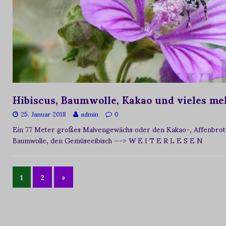
Hibiscus, Baumwolle, Kakao und vieles me
25. Januar 2018
admin
0
Ein 77 Meter großes Malvengewächs oder den Kakao-, Affenbrot
Baumwolle, den Gemüseeibisch
—-> W E I T E R L E S E N
1
2
»