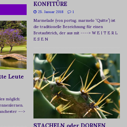
KONFITÜRE
25. Januar 2018
1
Marmelade (von portug. marmelo ‘Quitte’) ist
die traditionelle Bezeichnung für einen
Brotaufstrich, der aus mit
----> W E I T E R L
E S E N
te Leute
s möglich:
ennenlernen.
Manchester
—->
STACHELN oder DORNEN