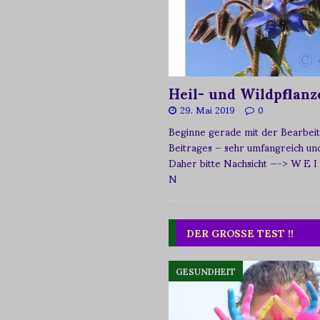
Heil- und Wildpflanz
29. Mai 2019
0
Beginne gerade mit der Bearbeit
Beitrages – sehr umfangreich und 
Daher bitte Nachsicht
—-> W E I
N
DER GROSSE TEST !!
GESUNDHEIT