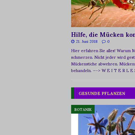
Hilfe, die Mücken k
21. Juni 2018
0
Hier erfahren Sie alles! Warum 
schmerzen. Nicht jeder wird ges
Mückenstiche abwehren. Mückens
behandeln.
—-> W E I T E R L E
GESUNDE PFLANZEN
BOTANIK