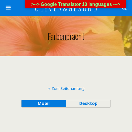
>--> Google Translator 10 languages --->
C L E V E R & G E S U N D
Farbenpracht
Zum Seitenanfang
Mobil
Desktop