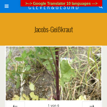
>--> Google Translator 10 languages --->
C L E V E R & G E S U N D
Jacobs-Geißkraut
1
von
6