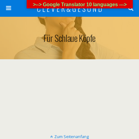
>--> Google Translator 10 languages --->
C L E V E R & G E S U N D
Für Schlaue Köpfe
Zum Seitenanfang