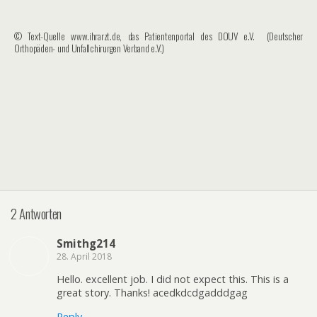
© Text-Quelle www.ihrarzt.de, das Patientenportal des DOUV e.V. (Deutscher
Orthopäden- und Unfallchirurgen Verband e.V.)
2 Antworten
Smithg214
28. April 2018
Hello. excellent job. I did not expect this. This is a
great story. Thanks! acedkdcdgadddgag
Reply