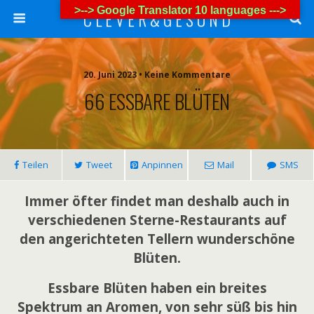
>--> Google Translator 10 languages --->
C L E V E R & G E S U N D
20. Juni 2023 • Keine Kommentare
66 ESSBARE BLÜTEN
Teilen
Tweet
Anpinnen
Mail
SMS
Immer öfter findet man deshalb auch in
verschiedenen Sterne-Restaurants
auf
den angerichteten Tellern wunderschöne
Blüten.
Essbare Blüten haben ein breites
Spektrum an Aromen, von sehr süß bis hin