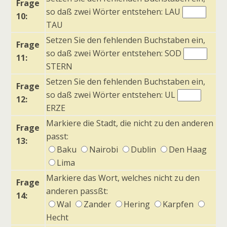
Frage
so daß zwei Wörter entstehen: LAU
10:
TAU
Setzen Sie den fehlenden Buchstaben ein,
Frage
so daß zwei Wörter entstehen: SOD
11:
STERN
Setzen Sie den fehlenden Buchstaben ein,
Frage
so daß zwei Wörter entstehen: UL
12:
ERZE
Markiere die Stadt, die nicht zu den anderen
Frage
passt:
13:
Baku
Nairobi
Dublin
Den Haag
Lima
Markiere das Wort, welches nicht zu den
Frage
anderen passßt:
14:
Wal
Zander
Hering
Karpfen
Hecht