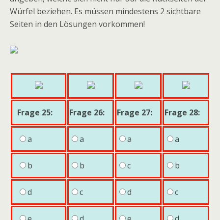
Würfel beziehen. Es müssen mindestens 2 sichtbare
Seiten in den Lösungen vorkommen!
Frage 25:
Frage 26:
Frage 27:
Frage 28:
a
a
a
a
b
b
c
b
d
c
d
c
e
d
e
d