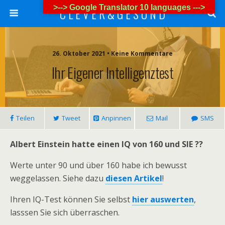
>--> Google Translator 10 languages --->
C L E V E R & G E S U N D
26. Oktober 2021 • Keine Kommentare
Ihr Eigener Intelligenztest
Teilen
Tweet
Anpinnen
Mail
SMS
Albert Einstein hatte einen IQ von 160 und SIE ??
Werte unter 90 und über 160 habe ich bewusst
weggelassen. Siehe dazu
diesen Artikel
!
Ihren IQ-Test können Sie selbst
hier auswerten
,
lasssen Sie sich überraschen.