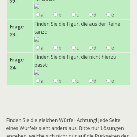
22:
a
b
c
d
e
Finden Sie die Figur, die aus der Reihe
Frage
tanzt:
23:
a
b
c
d
e
Finden Sie die Figur, die nicht hierzu
Frage
passt:
24:
a
b
c
d
e
Finden Sie die gleichen Würfel. Achtung! Jede Seite
eines Würfels sieht anders aus. Bitte nur Lösungen
angeben, welche sich nicht nur auf die Rückseiten der