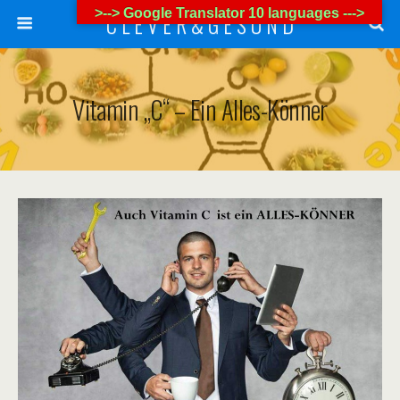
>--> Google Translator 10 languages --->
C L E V E R & G E S U N D
Vitamin „C“ – Ein Alles-Könner