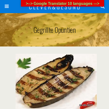
>--> Google Translator 10 languages --->
C L E V E R & G E S U N D
Gegrillte Opuntien