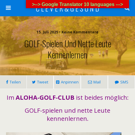
>--> Google Translator 10 languages --->
C L E V E R & G E S U N D
15. Juli 2025 • Keine Kommentare
GOLF-Spielen Und Nette Leute
Kennenlernen
Teilen
Tweet
Anpinnen
Mail
SMS
Im
ALOHA-GOLF-CLUB
ist beides möglich:
GOLF-spielen und nette Leute
kennenlernen.