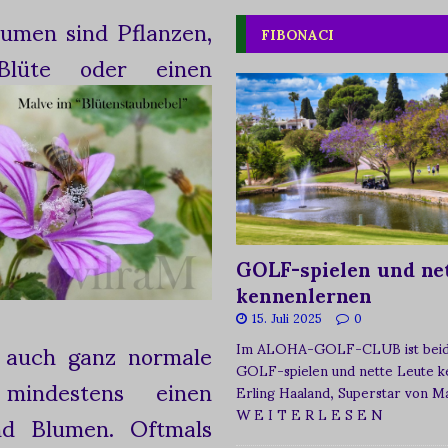
umen sind Pflanzen,
FIBONACI
Blüte oder einen
GOLF-spielen und net
kennenlernen
15. Juli 2025
0
r auch ganz normale
Im ALOHA-GOLF-CLUB ist beide
GOLF-spielen und nette Leute k
mindestens einen
Erling Haaland, Superstar von 
W E I T E R L E S E N
nd Blumen. Oftmals