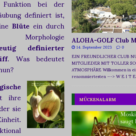
 Funktion bei der
äubung definiert ist,
eine
Blüte
ein durch
e Morphologie
ALOHA-GOLF Club M
eutig definierter
14. September 2023
0
iff
. Was bedeutet
EIN FREUNDLICHER CLUB N
MITGLIEDER MIT TOLLER SO
 nun?
ATMOSPHÄRE Willkommen in ei
renommiertesten
—-> W E I T E
gische
 ihre
MÜCKENALARM
er sie
inheit.
tional