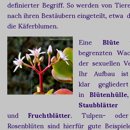
definierter Begriff. So werden von Tie
nach ihren Bestäubern eingeteilt, etwa 
die Käferblumen.
Eine
Blüte
wi
begrenzten Wac
der sexuellen V
Ihr
Aufbau ist
klar gegliedert
in
Blütenhülle,
Staubblätter
und
Fruchtblätter
. Tulpen- oder
Rosenblüten sind hierfür gute Beispie