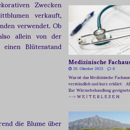
korativen Zwecken
ttblumen verkauft,
inden verwendet. Ob
also allein von der
 einen Blütenstand
Medizinische Fachau
20. Oktober 2023
0
Was ist das Medizinische Fachau
verständlich und kurz erklärt: A
Zur Wärmebehandlung geeignetes
—-> W E I T E R L E S E N
end die Blume über