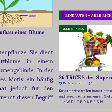
EINKAUFEN – ABER RICH
GELD SPAREN
ufbau einer Blume
enpflanze. Sie dient
ittblume in einem
umengebinde. In der
26 TRICKS der Super
les Motiv ein häufig
15. August 2018
0
hat jedoch für den
Supermärkte wollen immer nur u
trennt diesen Begriff
und lassen nichts aus, um ihr Ziel
—-> W E I T E R L E S E N