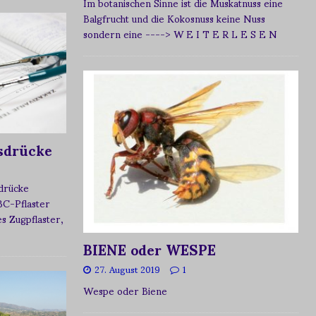
Im botanischen Sinne ist die Muskatnuss eine
Balgfrucht und die Kokosnuss keine Nuss
sondern eine
----> W E I T E R L E S E N
sdrücke
sdrücke
BC-Pflaster
 Zugpflaster,
BIENE oder WESPE
27. August 2019
1
Wespe oder Biene