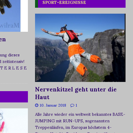
SPORT-EREIGNISSE
en
ung dieses
zeitintensiv!
 T E R L E S E
Nervenkitzel geht unter die
Haut
10. Januar 2018
1
Alle Jahre wieder ein weltweit bekanntes BASE-
JUMPING mit RUN-UPS, sogenannten
Treppenläufen, im Europas höchstem 4-