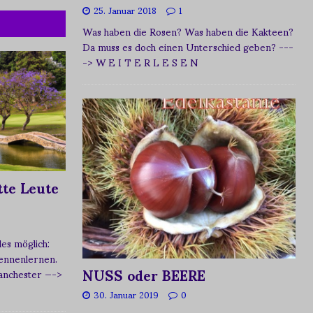
25. Januar 2018
1
Was haben die Rosen? Was haben die Kakteen?
Da muss es doch einen Unterschied geben?
---
-> W E I T E R L E S E N
te Leute
s möglich:
ennenlernen.
NUSS oder BEERE
Manchester
—->
30. Januar 2019
0