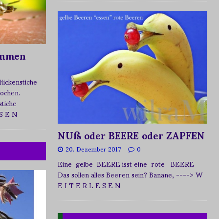
ommen
Mückenstiche
tochen.
tiche
 S E N
NUß oder BEERE oder ZAPFEN
20. Dezember 2017
0
Eine gelbe BEERE isst eine rote BEERE
Das sollen alles Beeren sein? Banane,
----> W
E I T E R L E S E N