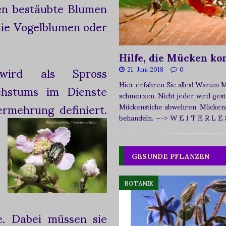
ren bestäubte Blumen
die Vogelblumen oder
Hilfe, die Mücken k
rd als Spross
21. Juni 2018
0
Hier erfahren Sie alles! Warum 
hstums im Dienste
schmerzen. Nicht jeder wird ges
ermehrung definiert.
Mückenstiche abwehren. Mückens
behandeln.
—-> W E I T E R L E
GESUNDE PFLANZEN
BOTANIK
le. Dabei müssen sie