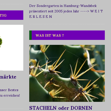
Der Sondergarten in Hamburg-Wandsbek
präsentiert seit 2005 jedes Jahr
----> W E I T
TIG
E R L E S E N
WAS IST WAS ?
märkte
nser Bestes
 zu erreichen!
STACHELN oder DORNEN