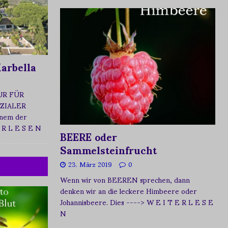
arbella
UR FÜR
ZIALER
nem der
 R L E S E N
BEERE oder
Sammelsteinfrucht
23. März 2019
0
Wenn wir von BEEREN sprechen, dann
denken wir an die leckere Himbeere oder
Johannisbeere. Dies
----> W E I T E R L E S E
N