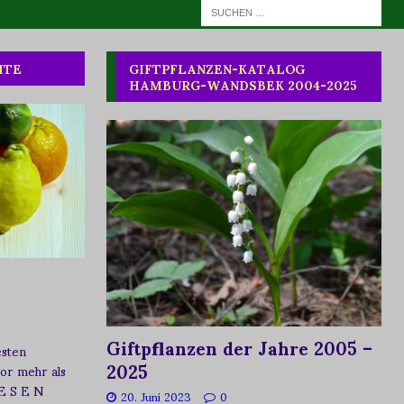
HTE
GIFTPFLANZEN-KATALOG
HAMBURG-WANDSBEK 2004-2025
Giftpflanzen der Jahre 2005 –
esten
2025
vor mehr als
 E S E N
20. Juni 2023
0