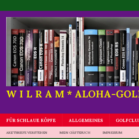
W I L R A M * ALOHA-GO
FÜR SCHLAUE KÖPFE
ALLGEMEINES
GOLFCLU
ARZTBRIEFE VERSTEHEN
MEIN GÄSTEBUCH
IMPRESSUM