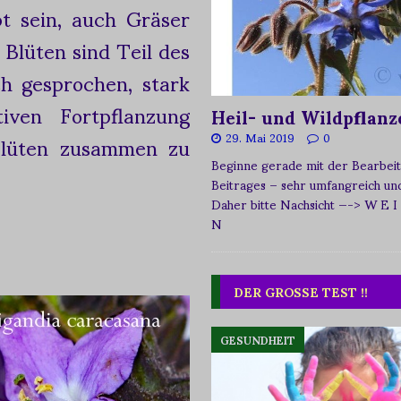
bt sein, auch Gräser
 Blüten sind Teil des
ch gesprochen, stark
tiven Fortpflanzung
Heil- und Wildpflanz
Blüten zusammen zu
29. Mai 2019
0
Beginne gerade mit der Bearbeit
Beitrages – sehr umfangreich und 
Daher bitte Nachsicht
—-> W E I
N
DER GROSSE TEST !!
GESUNDHEIT