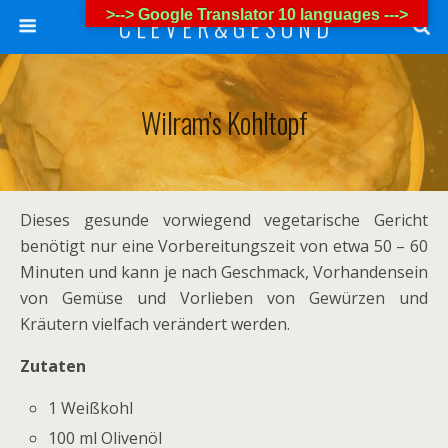
>--> Google Translator 10 languages --->
C L E V E R & G E S U N D
Wilram’s Kohltopf
Dieses gesunde vorwiegend vegetarische Gericht
benötigt nur eine Vorbereitungszeit von etwa 50 – 60
Minuten und kann je nach Geschmack, Vorhandensein
von Gemüse und Vorlieben von Gewürzen und
Kräutern vielfach verändert werden.
Zutaten
1 Weißkohl
100 ml Olivenöl