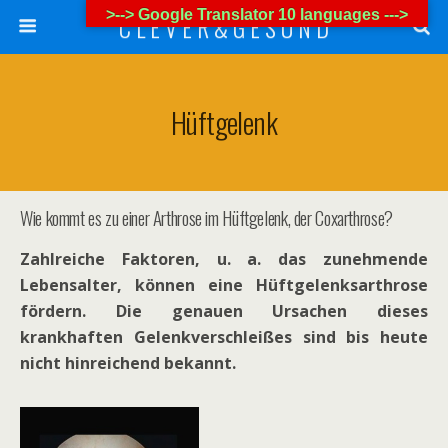
>--> Google Translator 10 languages --->
C L E V E R & G E S U N D
Hüftgelenk
Wie kommt es zu einer Arthrose im Hüftgelenk, der Coxarthrose?
Zahlreiche Faktoren, u. a. das zunehmende
Lebensalter, können eine Hüftgelenksarthrose
fördern. Die genauen Ursachen dieses
krankhaften Gelenkverschleißes sind bis heute
nicht hinreichend bekannt.