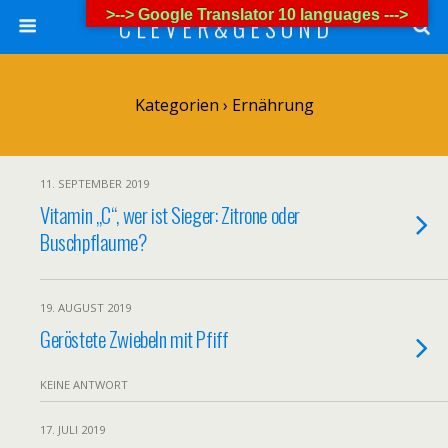
>--> Google Translator 10 languages --->
C L E V E R & G E S U N D
Kategorien ›
Ernährung
11. SEPTEMBER 2019
Vitamin „C“, wer ist Sieger: Zitrone oder
Buschpflaume?
19. AUGUST 2019
Geröstete Zwiebeln mit Pfiff
KEINE ANTWORT
17. JULI 2019