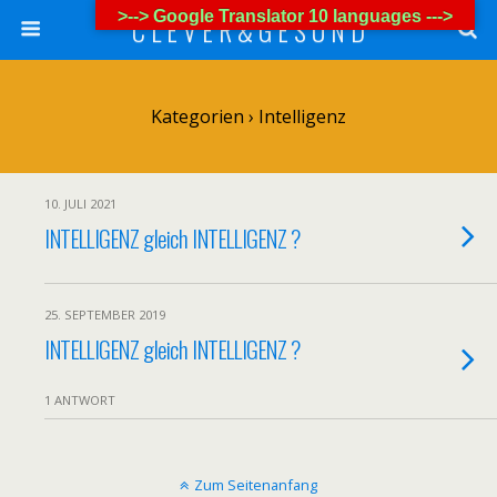
>--> Google Translator 10 languages --->
C L E V E R & G E S U N D
Kategorien ›
Intelligenz
10. JULI 2021
INTELLIGENZ gleich INTELLIGENZ ?
25. SEPTEMBER 2019
INTELLIGENZ gleich INTELLIGENZ ?
1 ANTWORT
Zum Seitenanfang