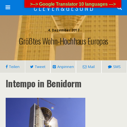
>--> Google Translator 10 languages --->
C L E V E R & G E S U N D
4. Dezember 2017
Größtes Wohn-Hochhaus Europas
Teilen
Tweet
Anpinnen
Mail
SMS
Intempo in Benidorm