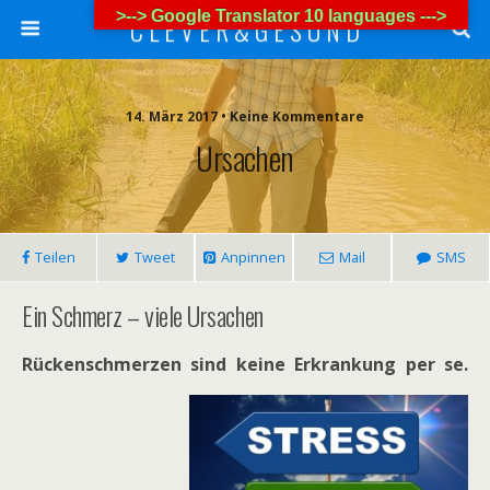
>--> Google Translator 10 languages --->
C L E V E R & G E S U N D
14. März 2017 • Keine Kommentare
Ursachen
Teilen
Tweet
Anpinnen
Mail
SMS
Ein Schmerz – viele Ursachen
Rückenschmerzen sind keine Erkrankung per se.