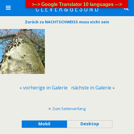
>--> Google Translator 10 languages --->
C L E V E R & G E S U N D
Zurück zu NACHTSCHWEISS muss nicht sein
« vorherige in Galerie
nächste in Galerie »
Zum Seitenanfang
Mobil
Desktop