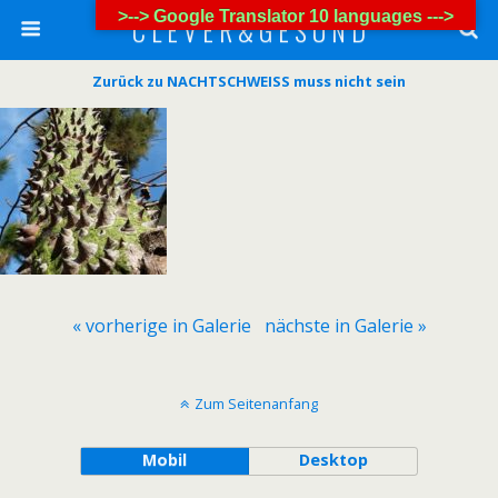
>--> Google Translator 10 languages --->
C L E V E R & G E S U N D
Zurück zu NACHTSCHWEISS muss nicht sein
« vorherige in Galerie
nächste in Galerie »
Zum Seitenanfang
Mobil
Desktop