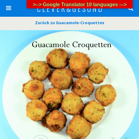
>--> Google Translator 10 languages --->
C L E V E R & G E S U N D
Zurück zu Guacamole-Croquettes