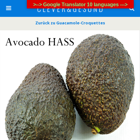
>--> Google Translator 10 languages --->
C L E V E R & G E S U N D
Zurück zu Guacamole-Croquettes