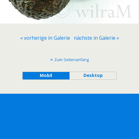
« vorherige in Galerie
nächste in Galerie »
Zum Seitenanfang
Mobil
Desktop