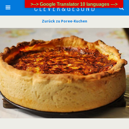
>--> Google Translator 10 languages --->
C L E V E R & G E S U N D
Zurück zu Poree-Kuchen