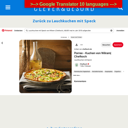
>--> Google Translator 10 languages --->
C L E V E R & G E S U N D
Zurück zu Lauchkuchen mit Speck