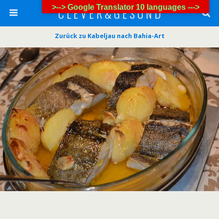
>--> Google Translator 10 languages --->
C L E V E R & G E S U N D
Zurück zu Kabeljau nach Bahia-Art