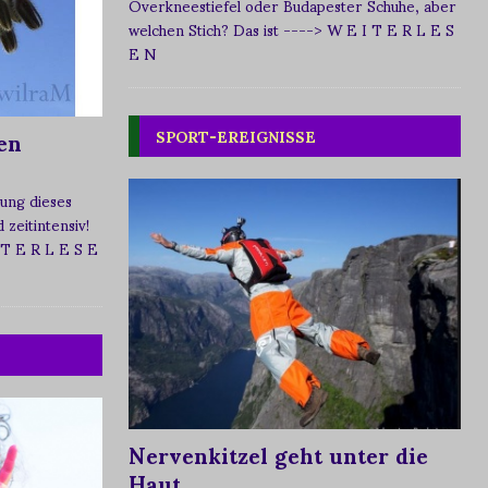
Overkneestiefel oder Budapester Schuhe, aber
welchen Stich? Das ist
----> W E I T E R L E S
E N
en
SPORT-EREIGNISSE
ung dieses
zeitintensiv!
 T E R L E S E
Nervenkitzel geht unter die
Haut