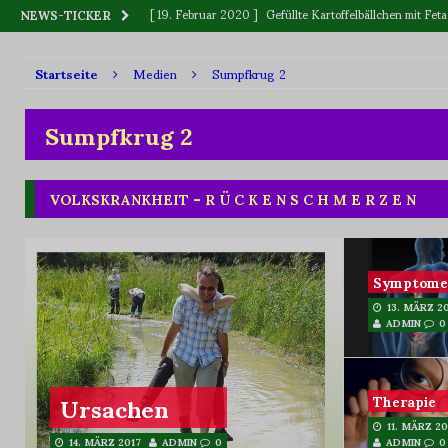
[ 19. Februar 2020 ]
Gefüllte Kartoffelbällchen mit F
NEWS-TICKER
[ 12. Dezember 2019 ]
BLUME oder BLÜTE
WAS IS
Startseite
Medien
Sumpfkrug 2
[ 11. September 2019 ]
Vitamin „C“, wer ist Sieger: Zitr
[ 2. Juni 2023 ]
Killerpflanzen
BOTANIK
Sumpfkrug 2
VOLKSKRANKHEIT – R Ü C K E N S C H M E R Z E N
Symptome
13. MÄRZ 2
ADMIN
0
Ursachen
Therapie
11. MÄRZ 20
ADMIN
0
14. MÄRZ 2017
ADMIN
0