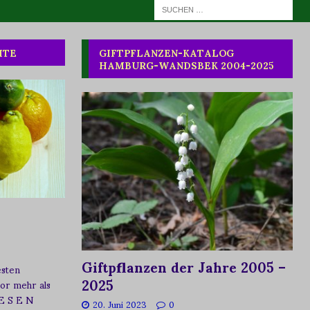
HTE
GIFTPFLANZEN-KATALOG
HAMBURG-WANDSBEK 2004-2025
Giftpflanzen der Jahre 2005 –
esten
2025
vor mehr als
 E S E N
20. Juni 2023
0