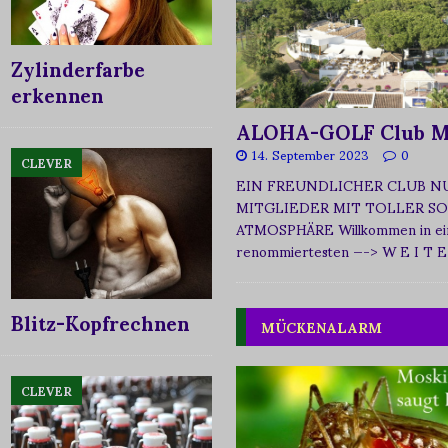
Zylinderfarbe
erkennen
ALOHA-GOLF Club M
14. September 2023
0
CLEVER
EIN FREUNDLICHER CLUB N
MITGLIEDER MIT TOLLER SO
ATMOSPHÄRE Willkommen in ei
renommiertesten
—-> W E I T E
Blitz-Kopfrechnen
MÜCKENALARM
CLEVER