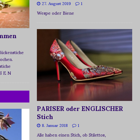
27. August 2019
1
Wespe oder Biene
ommen
Mückenstiche
tochen.
tiche
 S E N
PARISER oder ENGLISCHER
Stich
8. Januar 2018
1
Alle haben einen Stich, ob Stilettos,