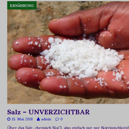
ERNÄHRUNG
Salz – UNVERZICHTBAR
15. Mai 2018
admin
0
Über das Salz, chemisch NaCl, also einfach nur nur Natriumchlorid