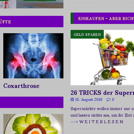
EINKAUFEN – ABER RICH
HÜFTE
GELD SPAREN
Coxarthrose
26 TRICKS der Super
15. August 2018
0
Supermärkte wollen immer nur u
und lassen nichts aus, um ihr Ziel
—-> W E I T E R L E S E N