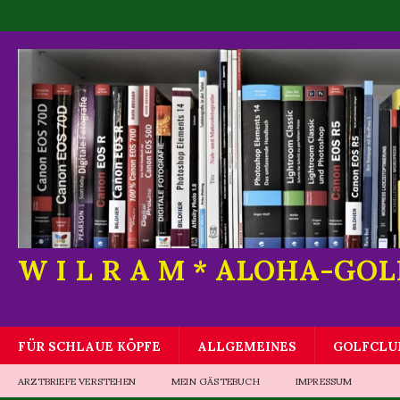
W I L R A M * ALOHA-GO
FÜR SCHLAUE KÖPFE
ALLGEMEINES
GOLFCLU
ARZTBRIEFE VERSTEHEN
MEIN GÄSTEBUCH
IMPRESSUM