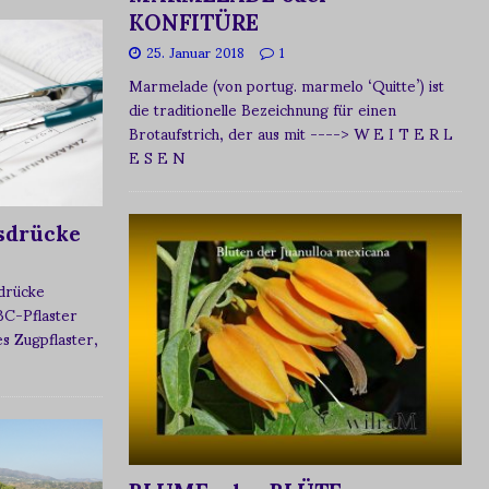
KONFITÜRE
25. Januar 2018
1
Marmelade (von portug. marmelo ‘Quitte’) ist
die traditionelle Bezeichnung für einen
Brotaufstrich, der aus mit
----> W E I T E R L
E S E N
sdrücke
sdrücke
BC-Pflaster
 Zugpflaster,