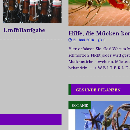
Umfüllaufgabe
Hilfe, die Mücken k
21. Juni 2018
0
Hier erfahren Sie alles! Warum 
schmerzen. Nicht jeder wird ges
Mückenstiche abwehren. Mückens
behandeln.
—-> W E I T E R L E
GESUNDE PFLANZEN
BOTANIK