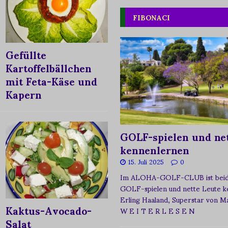
FIBONACI
Gefüllte
Kartoffelbällchen
mit Feta-Käse und
Kapern
GOLF-spielen und net
kennenlernen
15. Juli 2025
0
Im ALOHA-GOLF-CLUB ist beide
GOLF-spielen und nette Leute k
Erling Haaland, Superstar von 
Kaktus-Avocado-
W E I T E R L E S E N
Salat