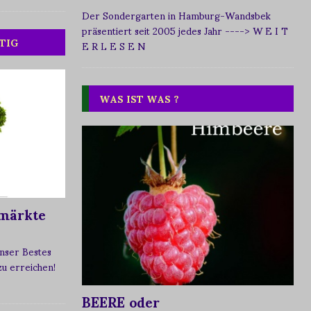
Der Sondergarten in Hamburg-Wandsbek
präsentiert seit 2005 jedes Jahr
----> W E I T
TIG
E R L E S E N
WAS IST WAS ?
märkte
nser Bestes
 zu erreichen!
BEERE oder