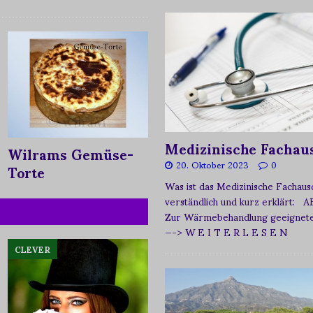
Medizinische Fachau
Wilrams Gemüse-
20. Oktober 2023
0
Torte
Was ist das Medizinische Fachau
verständlich und kurz erklärt: A
Zur Wärmebehandlung geeignetes
—-> W E I T E R L E S E N
CLEVER