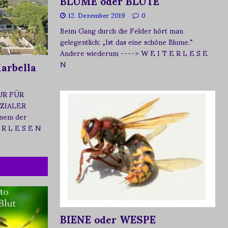
BLUME oder BLÜTE
12. Dezember 2019
0
Beim Gang durch die Felder hört man
gelegentlich: „Ist das eine schöne Blume.“
Andere wiederum
----> W E I T E R L E S E
arbella
N
UR FÜR
ZIALER
nem der
 R L E S E N
BIENE oder WESPE