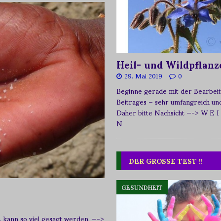
Heil- und Wildpflanz
29. Mai 2019
0
Beginne gerade mit der Bearbeit
Beitrages – sehr umfangreich und 
Daher bitte Nachsicht
—-> W E I
N
DER GROSSE TEST !!
GESUNDHEIT
, kann so viel gesagt werden.
—->