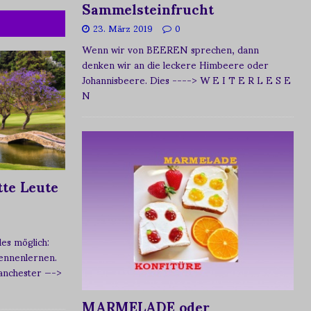
Sammelsteinfrucht
23. März 2019
0
Wenn wir von BEEREN sprechen, dann
denken wir an die leckere Himbeere oder
Johannisbeere. Dies
----> W E I T E R L E S E
N
te Leute
s möglich:
ennenlernen.
Manchester
—->
MARMELADE oder