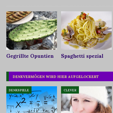
Gegrillte Opuntien
Spaghetti spezial
DENKVERMÖGEN WIRD HIER AUFGELOCKERT
DENKSPIELE
CLEVER