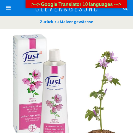
>--> Google Translator 10 languages --->
C L E V E R & G E S U N D
Zurück zu Malvengewächse