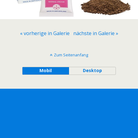
« vorherige in Galerie
nächste in Galerie »
Zum Seitenanfang
Mobil
Desktop