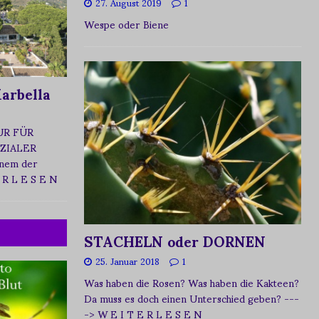
27. August 2019
1
Wespe oder Biene
arbella
UR FÜR
ZIALER
nem der
 R L E S E N
STACHELN oder DORNEN
25. Januar 2018
1
Was haben die Rosen? Was haben die Kakteen?
Da muss es doch einen Unterschied geben?
---
-> W E I T E R L E S E N