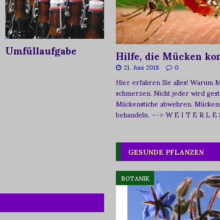
Umfüllaufgabe
Hilfe, die Mücken k
21. Juni 2018
0
Hier erfahren Sie alles! Warum 
schmerzen. Nicht jeder wird ges
Mückenstiche abwehren. Mückens
behandeln.
—-> W E I T E R L E
GESUNDE PFLANZEN
BOTANIK