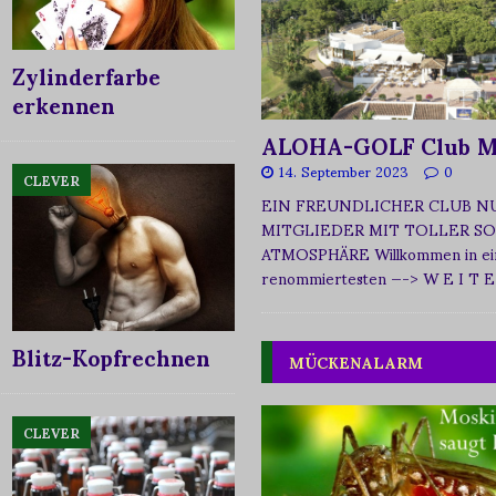
Zylinderfarbe
erkennen
ALOHA-GOLF Club M
14. September 2023
0
CLEVER
EIN FREUNDLICHER CLUB N
MITGLIEDER MIT TOLLER SO
ATMOSPHÄRE Willkommen in ei
renommiertesten
—-> W E I T E
Blitz-Kopfrechnen
MÜCKENALARM
CLEVER