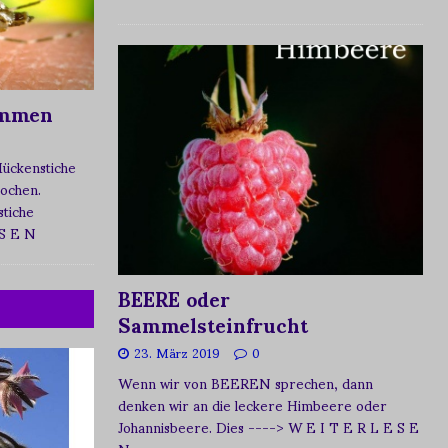
ommen
Mückenstiche
tochen.
tiche
 S E N
BEERE oder
Sammelsteinfrucht
23. März 2019
0
Wenn wir von BEEREN sprechen, dann
denken wir an die leckere Himbeere oder
Johannisbeere. Dies
----> W E I T E R L E S E