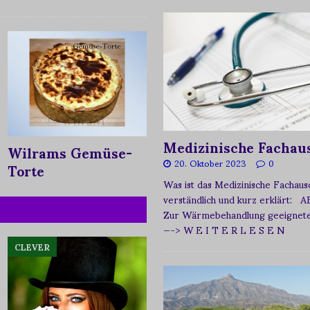
Medizinische Fachau
Wilrams Gemüse-
20. Oktober 2023
0
Torte
Was ist das Medizinische Fachau
verständlich und kurz erklärt: A
Zur Wärmebehandlung geeignetes
—-> W E I T E R L E S E N
CLEVER