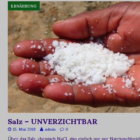
ERNÄHRUNG
Salz – UNVERZICHTBAR
15. Mai 2018
admin
0
Über das Salz, chemisch NaCl, also einfach nur nur Natriumchlorid