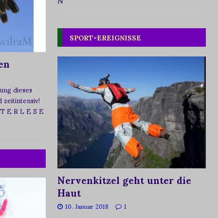
N
SPORT-EREIGNISSE
en
ung dieses
zeitintensiv!
 T E R L E S E
Nervenkitzel geht unter die
Haut
10. Januar 2018
1