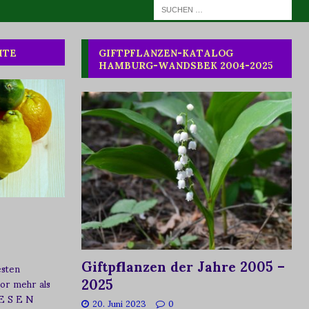
HTE
GIFTPFLANZEN-KATALOG
HAMBURG-WANDSBEK 2004-2025
Giftpflanzen der Jahre 2005 –
esten
2025
vor mehr als
 E S E N
20. Juni 2023
0