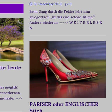
12. Dezember 2019
0
Beim Gang durch die Felder hört man
gelegentlich: „Ist das eine schöne Blume.“
Andere wiederum
----> W E I T E R L E S E
N
te Leute
s möglich:
ennenlernen.
Manchester
—->
PARISER oder ENGLISCHER
Stich