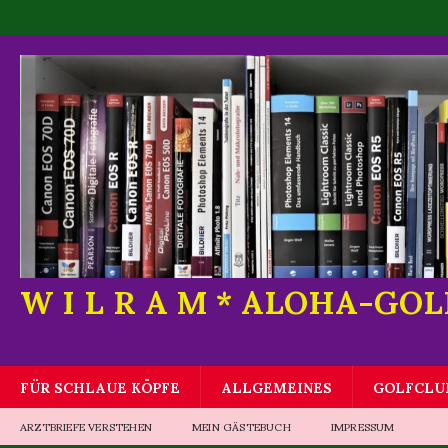
W I L R A M * ALOHA-GO
FÜR SCHLAUE KÖPFE
ALLGEMEINES
GOLFCLU
ARZTBRIEFE VERSTEHEN
MEIN GÄSTEBUCH
IMPRESSUM