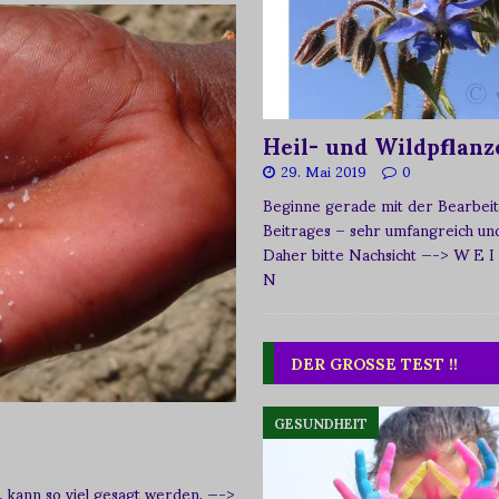
Heil- und Wildpflanz
29. Mai 2019
0
Beginne gerade mit der Bearbeit
Beitrages – sehr umfangreich und 
Daher bitte Nachsicht
—-> W E I
N
DER GROSSE TEST !!
GESUNDHEIT
, kann so viel gesagt werden.
—->