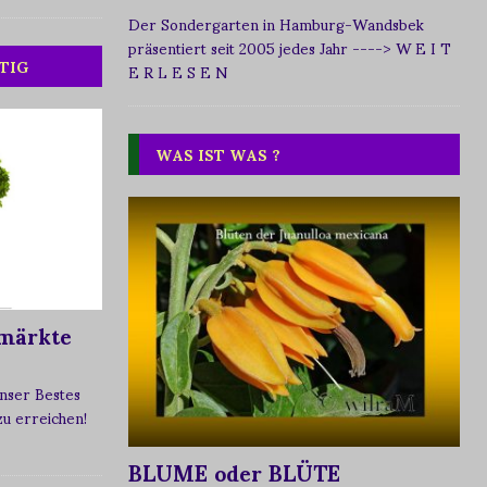
Der Sondergarten in Hamburg-Wandsbek
präsentiert seit 2005 jedes Jahr
----> W E I T
TIG
E R L E S E N
WAS IST WAS ?
märkte
nser Bestes
 zu erreichen!
BLUME oder BLÜTE