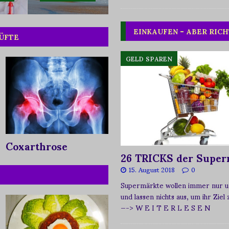
EINKAUFEN – ABER RICH
HÜFTE
GELD SPAREN
Coxarthrose
26 TRICKS der Super
15. August 2018
0
Supermärkte wollen immer nur u
und lassen nichts aus, um ihr Ziel
—-> W E I T E R L E S E N