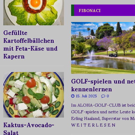
FIBONACI
Gefüllte
Kartoffelbällchen
mit Feta-Käse und
Kapern
GOLF-spielen und net
kennenlernen
15. Juli 2025
0
Im ALOHA-GOLF-CLUB ist beide
GOLF-spielen und nette Leute k
Erling Haaland, Superstar von 
Kaktus-Avocado-
W E I T E R L E S E N
Salat