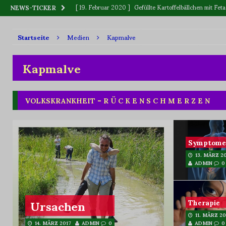
[ 12. Dezember 2019 ]
BLUME oder BLÜTE
WAS IS
NEWS-TICKER
[ 11. September 2019 ]
Vitamin „C“, wer ist Sieger: Zitr
Startseite
Medien
Kapmalve
[ 2. Juni 2023 ]
Killerpflanzen
BOTANIK
[ 19. Februar 2020 ]
Gefüllte Kartoffelbällchen mit F
Kapmalve
VOLKSKRANKHEIT – R Ü C K E N S C H M E R Z E N
Symptome
13. MÄRZ 2
ADMIN
0
Ursachen
Therapie
11. MÄRZ 20
ADMIN
0
14. MÄRZ 2017
ADMIN
0