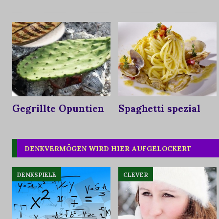
Gegrillte Opuntien
Spaghetti spezial
DENKVERMÖGEN WIRD HIER AUFGELOCKERT
DENKSPIELE
CLEVER