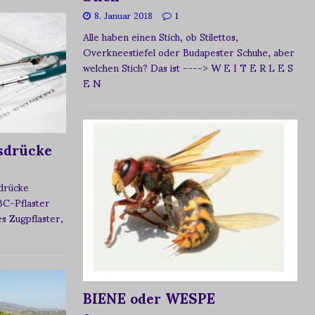
8. Januar 2018
1
Alle haben einen Stich, ob Stilettos,
Overkneestiefel oder Budapester Schuhe, aber
welchen Stich? Das ist
----> W E I T E R L E S
E N
sdrücke
sdrücke
BC-Pflaster
 Zugpflaster,
BIENE oder WESPE