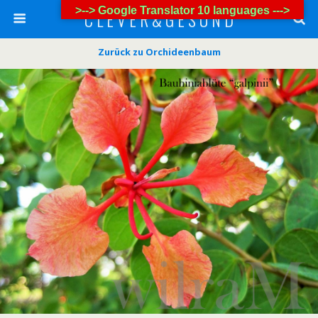
>--> Google Translator 10 languages --->
C L E V E R & G E S U N D
Zurück zu Orchideenbaum