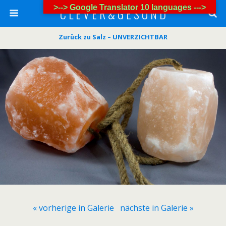
>--> Google Translator 10 languages --->
C L E V E R & G E S U N D
Zurück zu Salz – UNVERZICHTBAR
« vorherige in Galerie
nächste in Galerie »