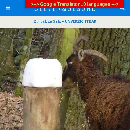
>--> Google Translator 10 languages --->
C L E V E R & G E S U N D
Zurück zu Salz – UNVERZICHTBAR