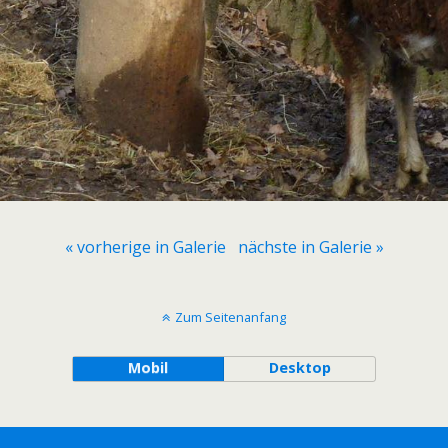
« vorherige in Galerie
nächste in Galerie »
Zum Seitenanfang
Mobil
Desktop