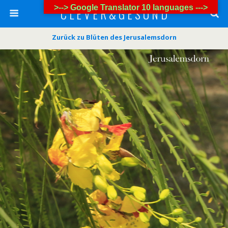
>--> Google Translator 10 languages --->
C L E V E R & G E S U N D
Zurück zu Blüten des Jerusalemsdorn