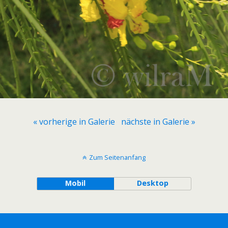
« vorherige in Galerie
nächste in Galerie »
Zum Seitenanfang
Mobil
Desktop