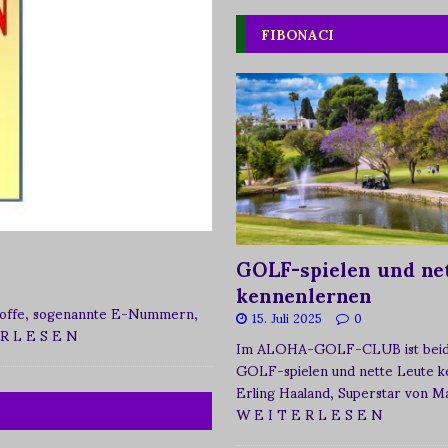
FIBONACI
GOLF-spielen und net
kennenlernen
zstoffe, sogenannte E-Nummern,
15. Juli 2025
0
 R L E S E N
Im ALOHA-GOLF-CLUB ist beide
GOLF-spielen und nette Leute k
Erling Haaland, Superstar von 
W E I T E R L E S E N