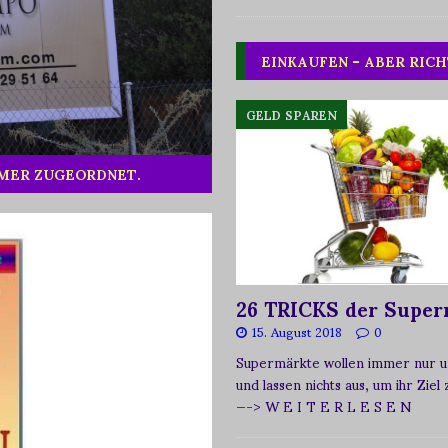
EINKAUFEN – ABER RICH
GELD SPAREN
MMER ZUGEORDNET.
26 TRICKS der Super
15. August 2018
0
Supermärkte wollen immer nur u
und lassen nichts aus, um ihr Ziel
—-> W E I T E R L E S E N