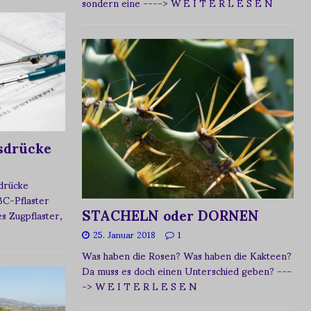
sondern eine
----> W E I T E R L E S E N
sdrücke
sdrücke
BC-Pflaster
STACHELN oder DORNEN
 Zugpflaster,
25. Januar 2018
1
Was haben die Rosen? Was haben die Kakteen?
Da muss es doch einen Unterschied geben?
---
-> W E I T E R L E S E N