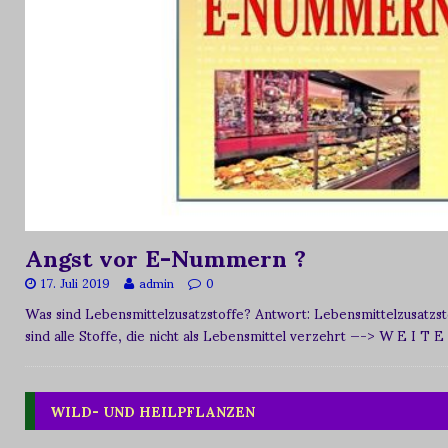
Angst vor E-Nummern ?
17. Juli 2019
admin
0
Was sind Lebensmittelzusatzstoffe? Antwort: Lebensmittelzusat
sind alle Stoffe, die nicht als Lebensmittel verzehrt
—-> W E I T E
WILD- UND HEILPFLANZEN