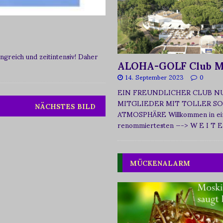
greich und zeitintensiv! Daher
ALOHA-GOLF Club M
14. September 2023
0
EIN FREUNDLICHER CLUB N
MITGLIEDER MIT TOLLER SO
NÄCHSTES BILD
ATMOSPHÄRE Willkommen in ei
renommiertesten
—-> W E I T E
MÜCKENALARM