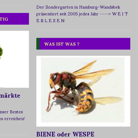
Der Sondergarten in Hamburg-Wandsbek
präsentiert seit 2005 jedes Jahr
----> W E I T
TIG
E R L E S E N
WAS IST WAS ?
märkte
nser Bestes
 zu erreichen!
BIENE oder WESPE