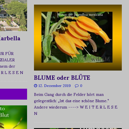
arbella
UR FÜR
ZIALER
nem der
 R L E S E N
BLUME oder BLÜTE
12. Dezember 2019
0
Beim Gang durch die Felder hört man
gelegentlich: „Ist das eine schöne Blume.“
Andere wiederum
----> W E I T E R L E S E
N