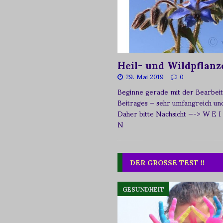
Heil- und Wildpflanz
29. Mai 2019
0
Beginne gerade mit der Bearbeit
Beitrages – sehr umfangreich und 
Daher bitte Nachsicht
—-> W E I
N
DER GROSSE TEST !!
GESUNDHEIT