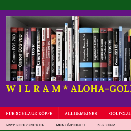
W I L R A M * ALOHA-GO
FÜR SCHLAUE KÖPFE
ALLGEMEINES
GOLFCLU
ARZTBRIEFE VERSTEHEN
MEIN GÄSTEBUCH
IMPRESSUM