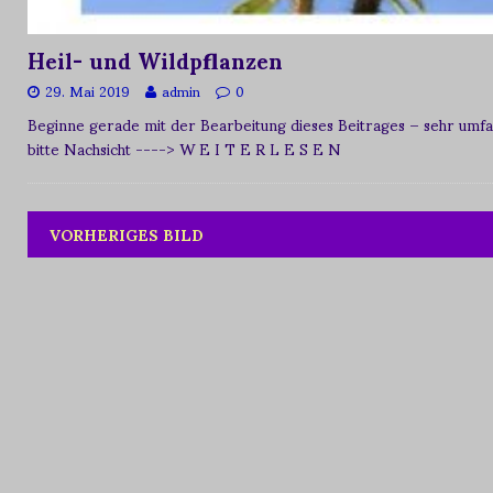
Heil- und Wildpflanzen
29. Mai 2019
admin
0
Beginne gerade mit der Bearbeitung dieses Beitrages – sehr umfan
bitte Nachsicht
----> W E I T E R L E S E N
VORHERIGES BILD