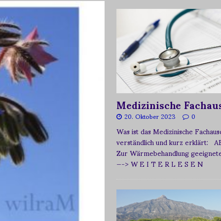
Medizinische Fachau
20. Oktober 2023
0
Was ist das Medizinische Fachau
verständlich und kurz erklärt: A
Zur Wärmebehandlung geeignetes
—-> W E I T E R L E S E N