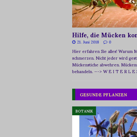
Hilfe, die Mücken k
21. Juni 2018
0
Hier erfahren Sie alles! Warum 
schmerzen. Nicht jeder wird ges
Mückenstiche abwehren. Mückens
behandeln.
—-> W E I T E R L E
GESUNDE PFLANZEN
BOTANIK