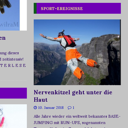
SPORT-EREIGNISSE
en
ung dieses
zeitintensiv!
 T E R L E S E
Nervenkitzel geht unter die
Haut
10. Januar 2018
1
Alle Jahre wieder ein weltweit bekanntes BASE-
JUMPING mit RUN-UPS, sogenannten