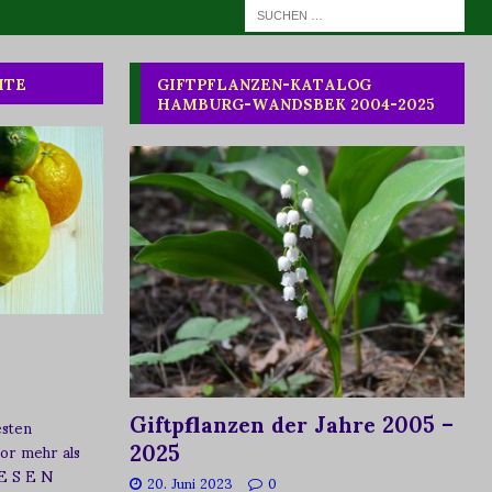
HTE
GIFTPFLANZEN-KATALOG
HAMBURG-WANDSBEK 2004-2025
Giftpflanzen der Jahre 2005 –
esten
2025
vor mehr als
 E S E N
20. Juni 2023
0