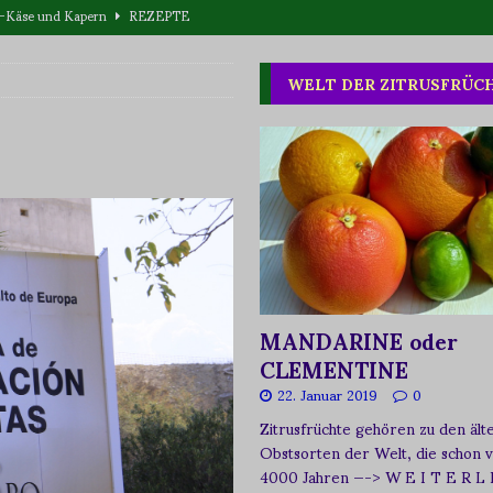
T WAS
one oder Buschpflaume?
ERNÄHRUNG
WELT DER ZITRUSFRÜC
eta-Käse und Kapern
REZEPTE
MANDARINE oder
CLEMENTINE
22. Januar 2019
0
Zitrusfrüchte gehören zu den ält
Obstsorten der Welt, die schon 
4000 Jahren
—-> W E I T E R L