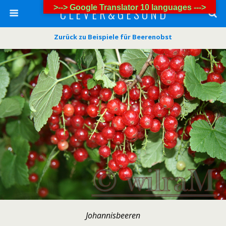
>--> Google Translator 10 languages --->
C L E V E R & G E S U N D
Zurück zu Beispiele für Beerenobst
Johannisbeeren