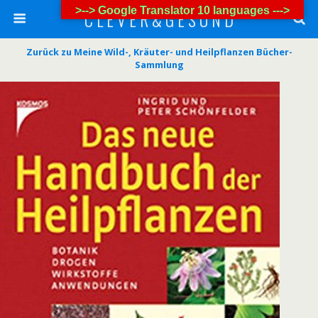
>--> Google Translator 10 languages --->
C L E V E R & G E S U N D
Zurück zu Meine Wild-, Kräuter- und Heilpflanzen Bücher-
Sammlung