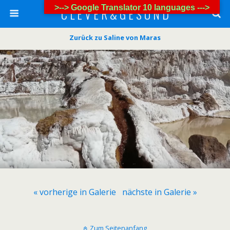
>--> Google Translator 10 languages --->
C L E V E R & G E S U N D
Zurück zu Saline von Maras
« vorherige in Galerie
nächste in Galerie »
Zum Seitenanfang