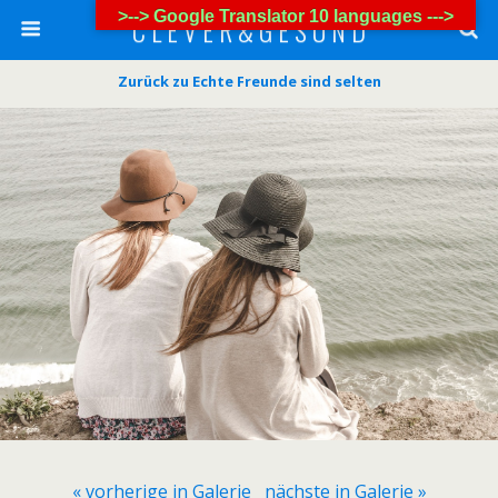
>--> Google Translator 10 languages --->
C L E V E R & G E S U N D
Zurück zu Echte Freunde sind selten
« vorherige in Galerie
nächste in Galerie »