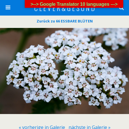
>--> Google Translator 10 languages --->
C L E V E R & G E S U N D
Zurück zu 66 ESSBARE BLÜTEN
« vorherige in Galerie
nächste in Galerie »