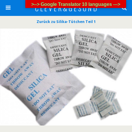
>--> Google Translator 10 languages --->
C L E V E R & G E S U N D
Zurück zu Silika-Tütchen Teil 1