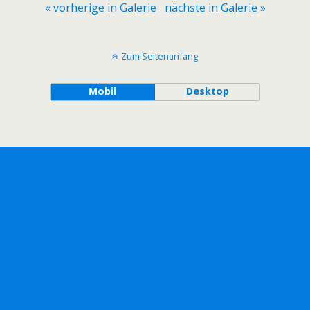
« vorherige in Galerie
nächste in Galerie »
Zum Seitenanfang
Mobil
Desktop