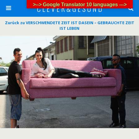
>--> Google Translator 10 languages --->
C L E V E R & G E S U N D
Zurück zu VERSCHWENDETE ZEIT IST DASEIN – GEBRAUCHTE ZEIT
IST LEBEN