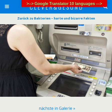
>--> Google Translator 10 languages --->
C L E V E R & G E S U N D
Zurück zu Bakterien – harte und bizarre Fakten
nächste in Galerie »