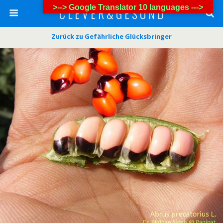
>--> Google Translator 10 languages --->
C L E V E R & G E S U N D
Zurück zu Gefährliche Glücksbringer