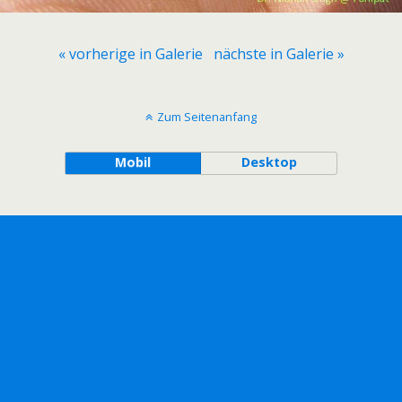
« vorherige in Galerie
nächste in Galerie »
Zum Seitenanfang
Mobil
Desktop