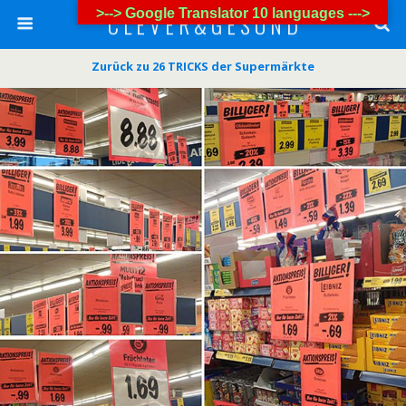
>--> Google Translator 10 languages --->
C L E V E R & G E S U N D
Zurück zu 26 TRICKS der Supermärkte