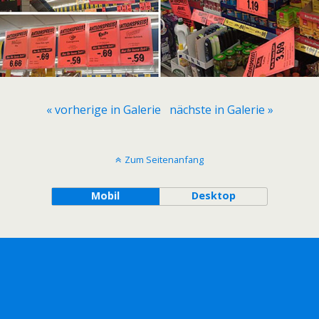
« vorherige in Galerie
nächste in Galerie »
Zum Seitenanfang
Mobil
Desktop