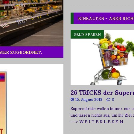
EINKAUFEN – ABER RICH
GELD SPAREN
MMER ZUGEORDNET.
26 TRICKS der Super
15. August 2018
0
Supermärkte wollen immer nur u
und lassen nichts aus, um ihr Ziel
—-> W E I T E R L E S E N