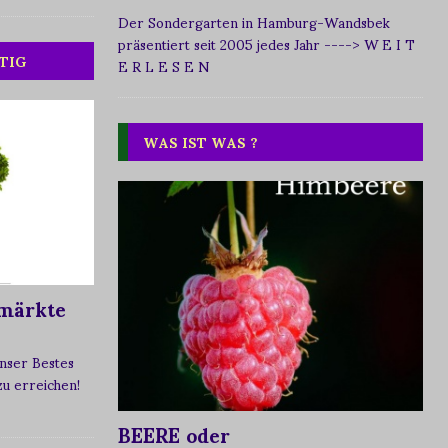
Der Sondergarten in Hamburg-Wandsbek
präsentiert seit 2005 jedes Jahr
----> W E I T
TIG
E R L E S E N
WAS IST WAS ?
märkte
nser Bestes
 zu erreichen!
BEERE oder