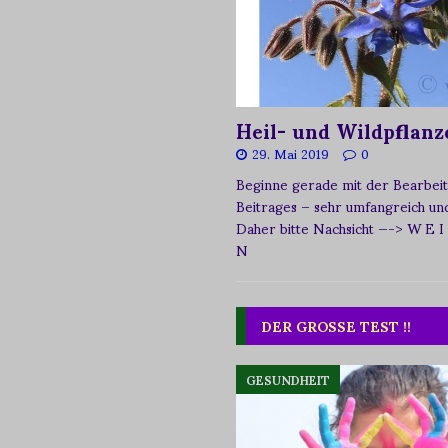
Heil- und Wildpflanz
29. Mai 2019
0
Beginne gerade mit der Bearbeit
Beitrages – sehr umfangreich und 
Daher bitte Nachsicht
—-> W E I
N
DER GROSSE TEST !!
GESUNDHEIT