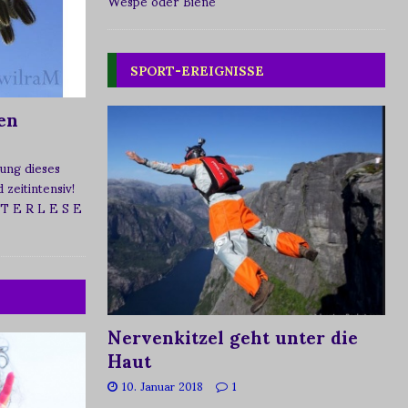
Wespe oder Biene
SPORT-EREIGNISSE
en
ung dieses
zeitintensiv!
 T E R L E S E
Nervenkitzel geht unter die
Haut
10. Januar 2018
1