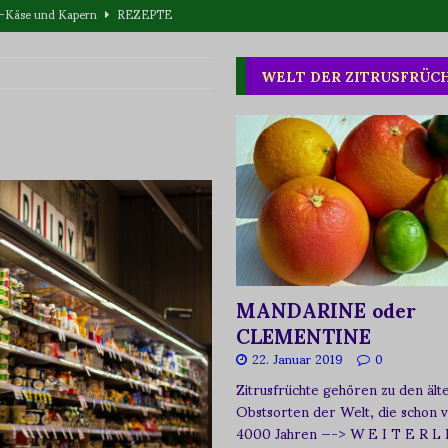
T WAS
one oder Buschpflaume?
ERNÄHRUNG
WELT DER ZITRUSFRÜC
eta-Käse und Kapern
REZEPTE
MANDARINE oder
CLEMENTINE
22. Januar 2019
0
Zitrusfrüchte gehören zu den ält
Obstsorten der Welt, die schon 
4000 Jahren
—-> W E I T E R L