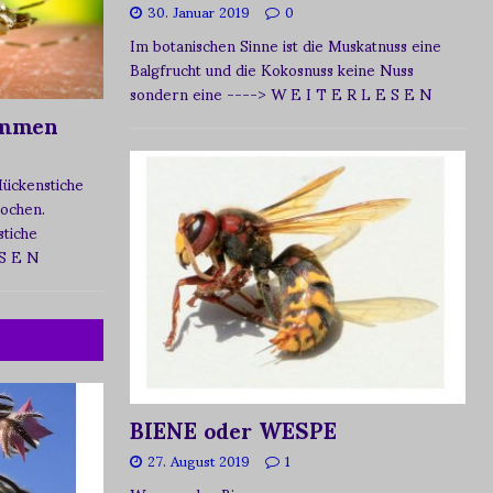
30. Januar 2019
0
Im botanischen Sinne ist die Muskatnuss eine
Balgfrucht und die Kokosnuss keine Nuss
sondern eine
----> W E I T E R L E S E N
ommen
Mückenstiche
tochen.
tiche
 S E N
BIENE oder WESPE
27. August 2019
1