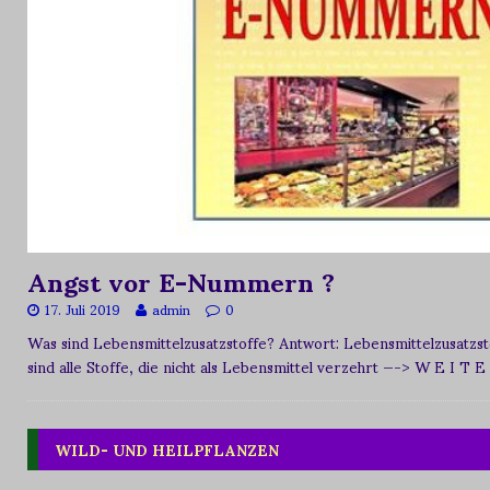
Angst vor E-Nummern ?
17. Juli 2019
admin
0
Was sind Lebensmittelzusatzstoffe? Antwort: Lebensmittelzusat
sind alle Stoffe, die nicht als Lebensmittel verzehrt
—-> W E I T E
WILD- UND HEILPFLANZEN