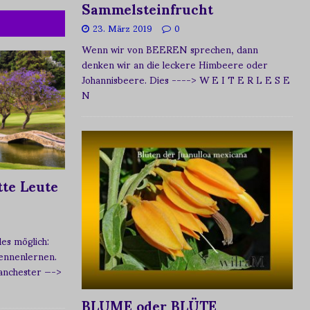
Sammelsteinfrucht
23. März 2019
0
Wenn wir von BEEREN sprechen, dann
denken wir an die leckere Himbeere oder
Johannisbeere. Dies
----> W E I T E R L E S E
N
te Leute
s möglich:
ennenlernen.
Manchester
—->
BLUME oder BLÜTE