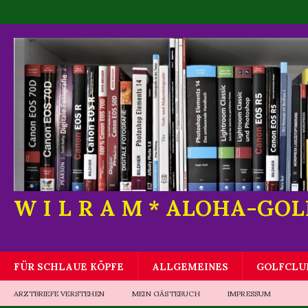
W I L R A M * ALOHA-GO
FÜR SCHLAUE KÖPFE
ALLGEMEINES
GOLFCLU
ARZTBRIEFE VERSTEHEN
MEIN GÄSTEBUCH
IMPRESSUM