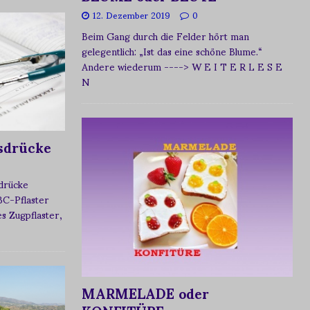
12. Dezember 2019
0
Beim Gang durch die Felder hört man
gelegentlich: „Ist das eine schöne Blume.“
Andere wiederum
----> W E I T E R L E S E
N
sdrücke
sdrücke
BC-Pflaster
 Zugpflaster,
MARMELADE oder