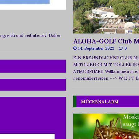
greich und zeitintensiv! Daher
ALOHA-GOLF Club M
14. September 2023
0
EIN FREUNDLICHER CLUB N
MITGLIEDER MIT TOLLER SO
ATMOSPHÄRE Willkommen in ei
renommiertesten
—-> W E I T E
MÜCKENALARM