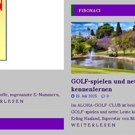
FIBONACI
GOLF-spielen und net
kennenlernen
zstoffe, sogenannte E-Nummern,
15. Juli 2025
0
 R L E S E N
Im ALOHA-GOLF-CLUB ist beide
GOLF-spielen und nette Leute k
Erling Haaland, Superstar von 
W E I T E R L E S E N