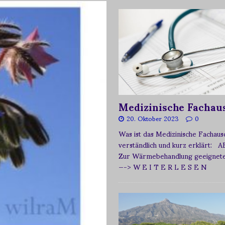
Medizinische Fachau
20. Oktober 2023
0
Was ist das Medizinische Fachau
verständlich und kurz erklärt: A
Zur Wärmebehandlung geeignetes
—-> W E I T E R L E S E N