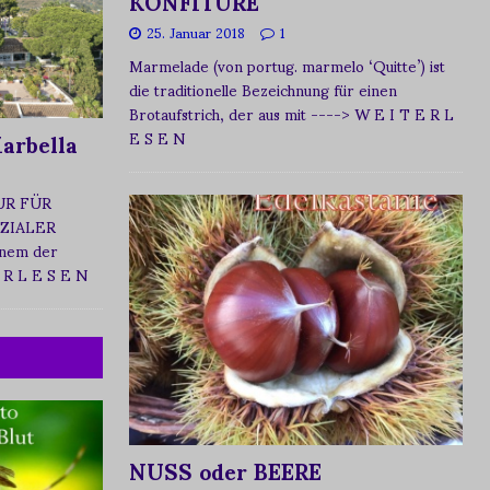
KONFITÜRE
25. Januar 2018
1
Marmelade (von portug. marmelo ‘Quitte’) ist
die traditionelle Bezeichnung für einen
Brotaufstrich, der aus mit
----> W E I T E R L
arbella
E S E N
UR FÜR
ZIALER
nem der
 R L E S E N
NUSS oder BEERE