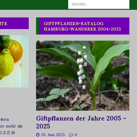
HTE
GIFTPFLANZEN-KATALOG
HAMBURG-WANDSBEK 2004-2025
Giftpflanzen der Jahre 2005 –
esten
2025
vor mehr als
 E S E N
20. Juni 2023
0