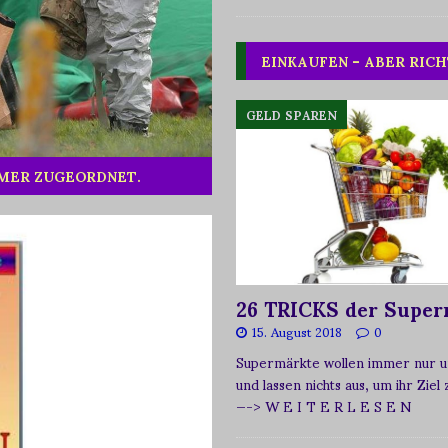
EINKAUFEN – ABER RICH
GELD SPAREN
MMER ZUGEORDNET.
26 TRICKS der Super
15. August 2018
0
Supermärkte wollen immer nur u
und lassen nichts aus, um ihr Ziel
—-> W E I T E R L E S E N