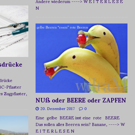
Andere wiederum
----> W E I T E R L E S E
N
sdrücke
sdrücke
BC-Pflaster
 Zugpflaster,
NUß oder BEERE oder ZAPFEN
20. Dezember 2017
0
Eine gelbe BEERE isst eine rote BEERE
Das sollen alles Beeren sein? Banane,
----> W
E I T E R L E S E N