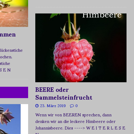
ommen
Mückenstiche
tochen.
tiche
 S E N
BEERE oder
Sammelsteinfrucht
23. März 2019
0
Wenn wir von BEEREN sprechen, dann
denken wir an die leckere Himbeere oder
Johannisbeere. Dies
----> W E I T E R L E S E