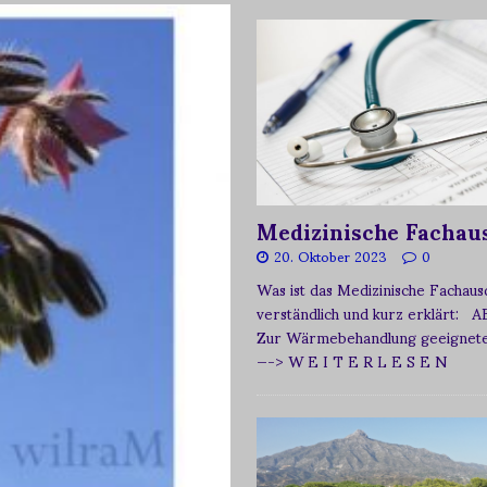
Medizinische Fachau
20. Oktober 2023
0
Was ist das Medizinische Fachau
verständlich und kurz erklärt: A
Zur Wärmebehandlung geeignetes
—-> W E I T E R L E S E N