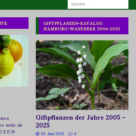
HTE
GIFTPFLANZEN-KATALOG
HAMBURG-WANDSBEK 2004-2025
Giftpflanzen der Jahre 2005 –
esten
2025
vor mehr als
 E S E N
20. Juni 2023
0