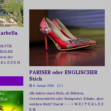
arbella
UR FÜR
ZIALER
nem der
 R L E S E N
PARISER oder ENGLISCHER
Stich
8. Januar 2018
1
Alle haben einen Stich, ob Stilettos,
Overkneestiefel oder Budapester Schuhe, aber
welchen Stich? Das ist
----> W E I T E R L E S
E N