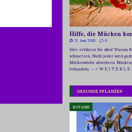
Hilfe, die Mücken k
21. Juni 2018
0
Hier erfahren Sie alles! Warum 
schmerzen. Nicht jeder wird ges
Mückenstiche abwehren. Mückens
behandeln.
—-> W E I T E R L E
GESUNDE PFLANZEN
BOTANIK