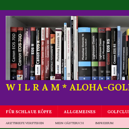
W I L R A M * ALOHA-GO
FÜR SCHLAUE KÖPFE
ALLGEMEINES
GOLFCLU
ARZTBRIEFE VERSTEHEN
MEIN GÄSTEBUCH
IMPRESSUM