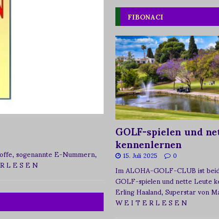
FIBONACI
GOLF-spielen und net
kennenlernen
zstoffe, sogenannte E-Nummern,
15. Juli 2025
0
 R L E S E N
Im ALOHA-GOLF-CLUB ist beide
GOLF-spielen und nette Leute k
Erling Haaland, Superstar von 
W E I T E R L E S E N