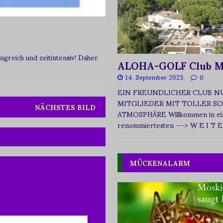
greich und zeitintensiv! Daher
ALOHA-GOLF Club M
14. September 2023
0
EIN FREUNDLICHER CLUB N
MITGLIEDER MIT TOLLER SO
NÄCHSTES BILD
ATMOSPHÄRE Willkommen in ei
renommiertesten
—-> W E I T E
MÜCKENALARM