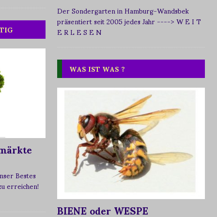
Der Sondergarten in Hamburg-Wandsbek
präsentiert seit 2005 jedes Jahr
----> W E I T
TIG
E R L E S E N
WAS IST WAS ?
märkte
nser Bestes
 zu erreichen!
BIENE oder WESPE