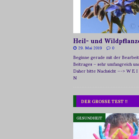
Heil- und Wildpflanz
29. Mai 2019
0
Beginne gerade mit der Bearbeit
Beitrages – sehr umfangreich und 
Daher bitte Nachsicht
—-> W E I
N
DER GROSSE TEST !!
GESUNDHEIT