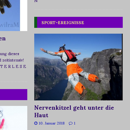
N
SPORT-EREIGNISSE
en
ung dieses
zeitintensiv!
 T E R L E S E
Nervenkitzel geht unter die
Haut
10. Januar 2018
1