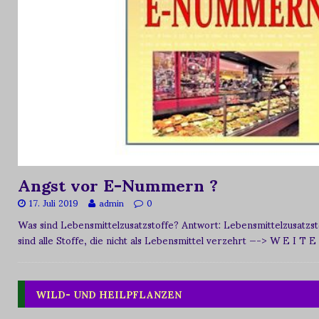
Angst vor E-Nummern ?
17. Juli 2019
admin
0
Was sind Lebensmittelzusatzstoffe? Antwort: Lebensmittelzusat
sind alle Stoffe, die nicht als Lebensmittel verzehrt
—-> W E I T E
WILD- UND HEILPFLANZEN