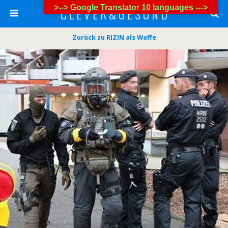
>--> Google Translator 10 languages --->
C L E V E R & G E S U N D
Zurück zu RIZIN als Waffe