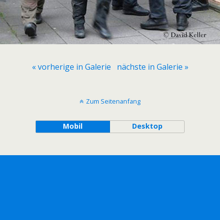
« vorherige in Galerie
nächste in Galerie »
Zum Seitenanfang
Mobil
Desktop