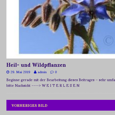
Heil- und Wildpflanzen
29. Mai 2019
admin
0
Beginne gerade mit der Bearbeitung dieses Beitrages – sehr umfan
bitte Nachsicht
----> W E I T E R L E S E N
VORHERIGES BILD