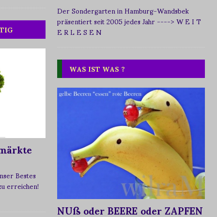
Der Sondergarten in Hamburg-Wandsbek
präsentiert seit 2005 jedes Jahr
----> W E I T
TIG
E R L E S E N
WAS IST WAS ?
märkte
nser Bestes
 zu erreichen!
NUß oder BEERE oder ZAPFEN