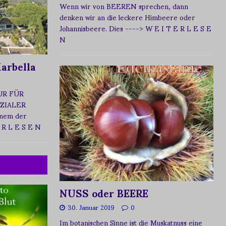
Wenn wir von BEEREN sprechen, dann
denken wir an die leckere Himbeere oder
Johannisbeere. Dies
----> W E I T E R L E S E
N
arbella
UR FÜR
ZIALER
nem der
 R L E S E N
NUSS oder BEERE
30. Januar 2019
0
Im botanischen Sinne ist die Muskatnuss eine