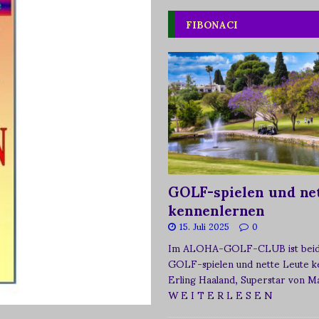
FIBONACI
GOLF-spielen und net
kennenlernen
15. Juli 2025
0
Im ALOHA-GOLF-CLUB ist beide
GOLF-spielen und nette Leute k
Erling Haaland, Superstar von 
W E I T E R L E S E N