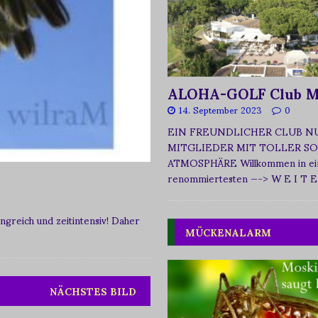
ALOHA-GOLF Club M
14. September 2023
0
EIN FREUNDLICHER CLUB N
MITGLIEDER MIT TOLLER SO
ATMOSPHÄRE Willkommen in ei
renommiertesten
—-> W E I T E
greich und zeitintensiv! Daher
MÜCKENALARM
NÄCHSTES BILD