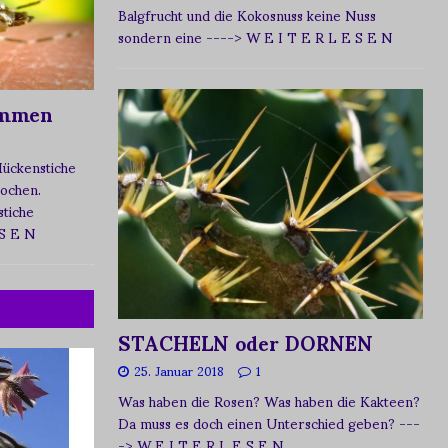
Balgfrucht und die Kokosnuss keine Nuss
sondern eine
----> W E I T E R L E S E N
ommen
Mückenstiche
tochen.
tiche
 S E N
STACHELN oder DORNEN
25. Januar 2018
1
Was haben die Rosen? Was haben die Kakteen?
Da muss es doch einen Unterschied geben?
---
-> W E I T E R L E S E N