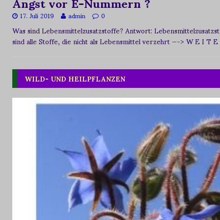
Angst vor E-Nummern ?
17. Juli 2019
admin
0
Was sind Lebensmittelzusatzstoffe? Antwort: Lebensmittelzusat
sind alle Stoffe, die nicht als Lebensmittel verzehrt
—-> W E I T E
WILD- UND HEILPFLANZEN