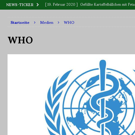
[ 19. Februar 2020 ]
Gefüllte Kartoffelbällchen mit F
NEWS-TICKER
[ 12. Dezember 2019 ]
BLUME oder BLÜTE
WAS IS
Startseite
Medien
WHO
[ 11. September 2019 ]
Vitamin „C“, wer ist Sieger: Zitr
WHO
[ 2. Juni 2023 ]
Killerpflanzen
BOTANIK