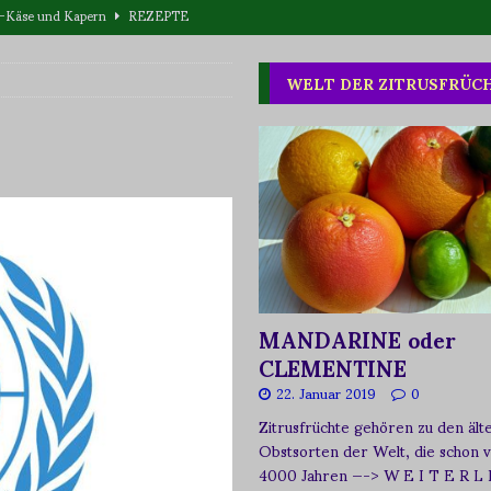
eta-Käse und Kapern
REZEPTE
T WAS
WELT DER ZITRUSFRÜC
one oder Buschpflaume?
ERNÄHRUNG
MANDARINE oder
CLEMENTINE
22. Januar 2019
0
Zitrusfrüchte gehören zu den ält
Obstsorten der Welt, die schon 
4000 Jahren
—-> W E I T E R L