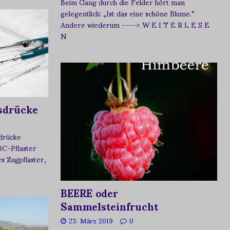
Beim Gang durch die Felder hört man
gelegentlich: „Ist das eine schöne Blume.“
Andere wiederum
----> W E I T E R L E S E
N
sdrücke
sdrücke
BC-Pflaster
 Zugpflaster,
BEERE oder
Sammelsteinfrucht
23. März 2019
0