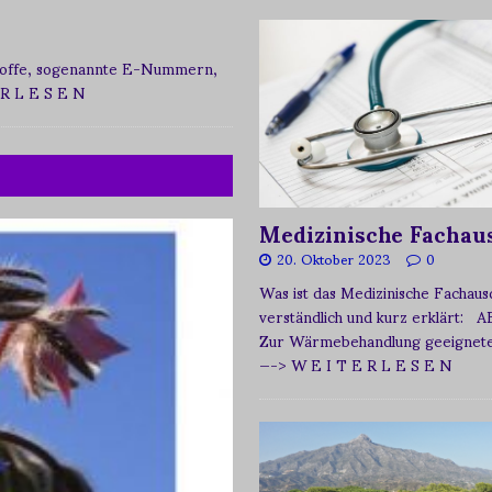
zstoffe, sogenannte E-Nummern,
 R L E S E N
Medizinische Fachau
20. Oktober 2023
0
Was ist das Medizinische Fachau
verständlich und kurz erklärt: A
Zur Wärmebehandlung geeignetes
—-> W E I T E R L E S E N