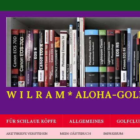
W I L R A M * ALOHA-GO
FÜR SCHLAUE KÖPFE
ALLGEMEINES
GOLFCLU
ARZTBRIEFE VERSTEHEN
MEIN GÄSTEBUCH
IMPRESSUM