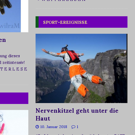
SPORT-EREIGNISSE
en
ung dieses
zeitintensiv!
 T E R L E S E
Nervenkitzel geht unter die
Haut
10. Januar 2018
1