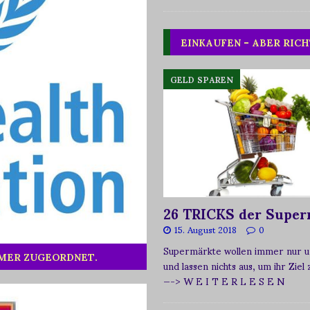
EINKAUFEN – ABER RICH
GELD SPAREN
26 TRICKS der Super
15. August 2018
0
Supermärkte wollen immer nur u
MMER ZUGEORDNET.
und lassen nichts aus, um ihr Ziel
—-> W E I T E R L E S E N