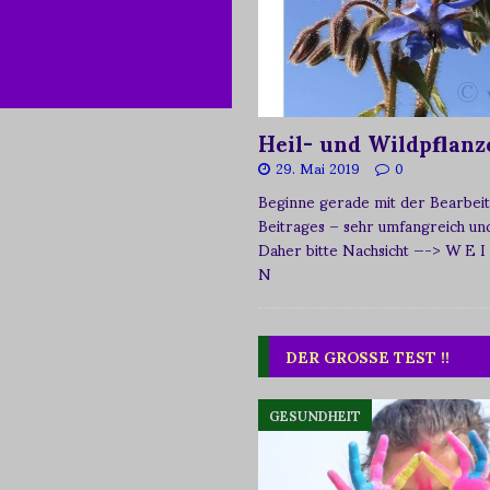
Heil- und Wildpflanz
29. Mai 2019
0
Beginne gerade mit der Bearbeit
Beitrages – sehr umfangreich und 
Daher bitte Nachsicht
—-> W E I
N
DER GROSSE TEST !!
GESUNDHEIT