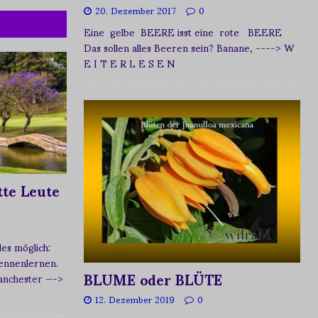
20. Dezember 2017
0
Eine gelbe BEERE isst eine rote BEERE
Das sollen alles Beeren sein? Banane,
----> W
E I T E R L E S E N
te Leute
s möglich:
ennenlernen.
BLUME oder BLÜTE
Manchester
—->
12. Dezember 2019
0