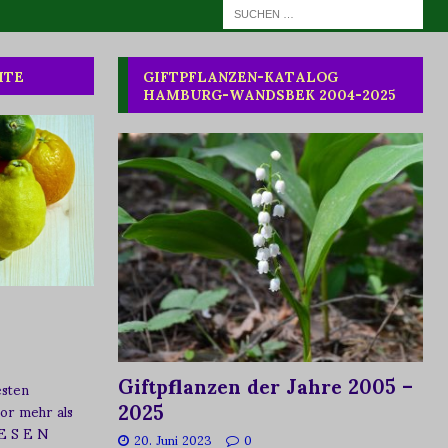
HTE
GIFTPFLANZEN-KATALOG
HAMBURG-WANDSBEK 2004-2025
Giftpflanzen der Jahre 2005 –
esten
2025
vor mehr als
 E S E N
20. Juni 2023
0