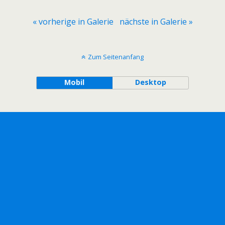
« vorherige in Galerie
nächste in Galerie »
Zum Seitenanfang
Mobil
Desktop