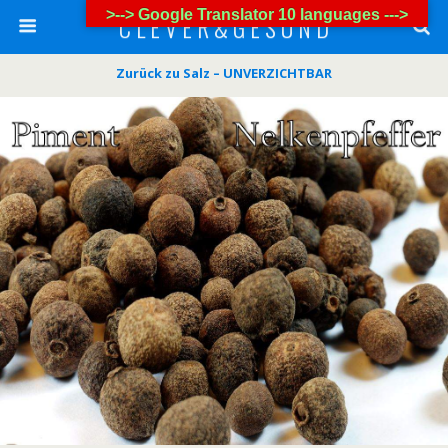
>--> Google Translator 10 languages --->
C L E V E R & G E S U N D
Zurück zu Salz – UNVERZICHTBAR